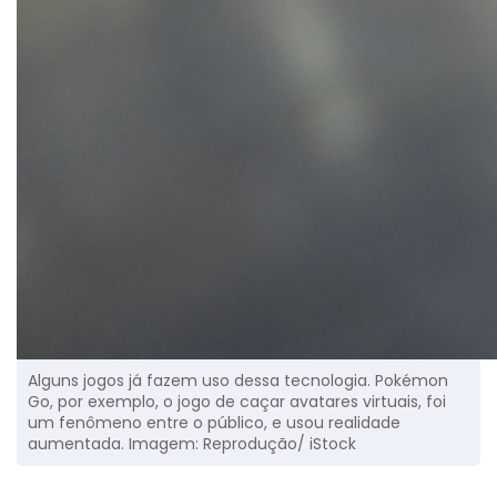
Alguns jogos já fazem uso dessa tecnologia. Pokémon
Go, por exemplo, o jogo de caçar avatares virtuais, foi
um fenômeno entre o público, e usou realidade
aumentada. Imagem: Reprodução/ iStock