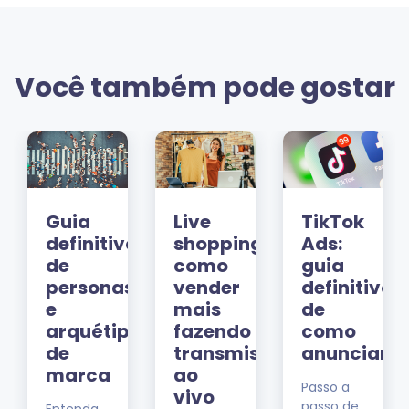
Você também pode gostar
Guia
Live
TikTok
definitivo
shopping:
Ads:
de
como
guia
personas
vender
definitivo
e
mais
de
arquétipos
fazendo
como
dor
de
transmissões
anunciar
marca
ao
Passo a
vivo
passo de