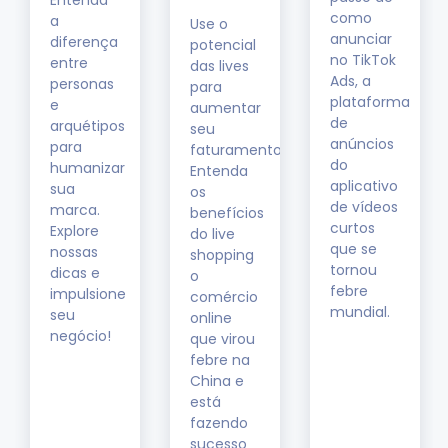
Entenda
como
a
Use o
anunciar
diferença
potencial
no TikTok
entre
das lives
Ads, a
personas
para
plataforma
e
aumentar
de
arquétipos
seu
anúncios
para
faturamento!
do
humanizar
Entenda
aplicativo
sua
os
de vídeos
marca.
benefícios
curtos
Explore
do live
que se
nossas
shopping
tornou
dicas e
o
febre
impulsione
comércio
mundial.
seu
online
negócio!
que virou
febre na
China e
está
fazendo
sucesso