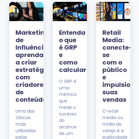
Marketing
Entenda
Retail
de
o que
Media:
Influência:
é GRP
conecte-
aprenda
e
se
ias
a criar
como
com o
estratégias
calcular
público
com
e
O GRP é
criadores
impulsione
uma
de
suas
métrica
conteúdo
vendas
que
mede o
Uma das
O retail
sucesso
táticas
media ou
do
mais
mídia de
alcance
utilizadas
varejo é a
de um
pelas
publicidade
s