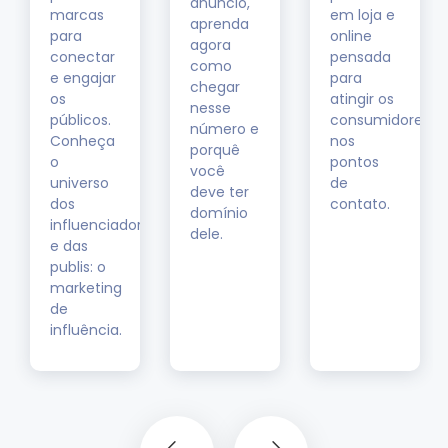
anúncio,
marcas
em loja e
aprenda
para
online
agora
conectar
pensada
como
e engajar
para
chegar
os
atingir os
nesse
públicos.
consumidores
número e
Conheça
nos
porquê
o
pontos
você
universo
de
deve ter
dos
contato.
r
domínio
influenciadores
dele.
e das
publis: o
marketing
de
influência.