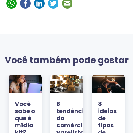
Você também pode gostar
Você
6
8
sabe o
tendências
ideias
que é
do
de
mídia
comércio
tipos
kit?
varejista
de