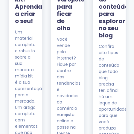
nte
Aprenda
para
conteúdo
a criar
ficar
para
o seu!
de
explorar
a
olho
no seu
Um
blog
material
Você
completo
vende
Confira
e robusto
pela
oito tipos
sobre a
a
internet?
de
sua
Fique por
conteúdo
marca: o
dentro
que todo
mídia kit
das
blog
é a sua
tendências
precisa
apresentação
e
ter, afinal
para o
novidades
há um
mercado.
do
leque de
Um artigo
comércio
oportunidades
completo
varejista
para que
com
online e
você
elementos
passe na
produza
que não
frente