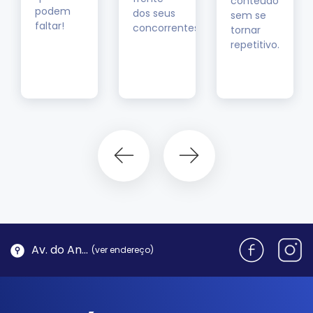
conteúdo
podem
dos seus
sem se
faltar!
concorrentes.
tornar
repetitivo.
Av. do Antão, 1762 - Morro da Cruz | Florianópolis
(ver endereço)