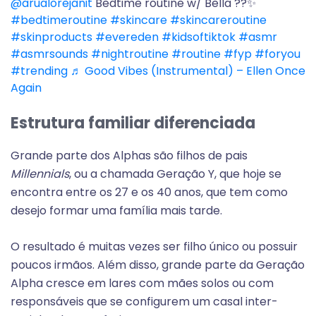
@arualorejanit
Bedtime routine w/ Bella ??✨
#bedtimeroutine
#skincare
#skincareroutine
#skinproducts
#evereden
#kidsoftiktok
#asmr
#asmrsounds
#nightroutine
#routine
#fyp
#foryou
#trending
♬ Good Vibes (Instrumental) – Ellen Once
Again
Estrutura familiar diferenciada
Grande parte dos Alphas são filhos de pais
M
illennials
, ou a chamada Geração Y, que hoje se
encontra entre os 27 e os 40 anos, que tem como
desejo formar uma família mais tarde.
O resultado é muitas vezes ser filho único ou possuir
poucos irmãos. Além disso, grande parte da Geração
Alpha cresce em lares com mães solos ou com
responsáveis que se configurem um casal inter-