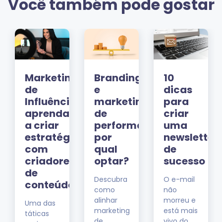
Você também pode gostar
iadores
Marketing
Branding
10
de
e
dicas
Influência:
marketing
para
aprenda
de
criar
a criar
performance:
uma
estratégias
por
newsletter
com
qual
de
s
criadores
optar?
sucesso
de
Descubra
O e-mail
conteúdo
como
não
res
alinhar
morreu e
Uma das
marketing
está mais
táticas
de
vivo do