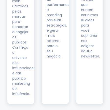
mais
performance
que
utilizadas
e
nunca!
pelas
m
branding
Reunimos
marcas
nas suas
10 dicas
para
estratégias,
para
conectar
e gerar
você
e engajar
mais
caprichar
os
retorno
nas
públicos.
res
para o
edições
Conheça
seu
da sua
o
negócio.
newsletter.
universo
dos
influenciadores
e das
publis: o
marketing
de
influência.