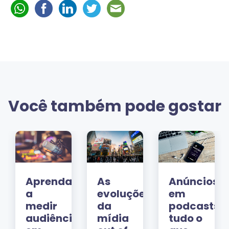
Você também pode gostar
r
Aprenda
As
Anúncios
a
evoluções
em
medir
da
podcasts:
audiência
mídia
tudo o