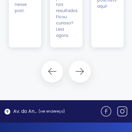
nesse
nos
aqui!
post.
resultados.
Ficou
curioso?
Leia
agora.
Av. do Antão, 1762 - Morro da Cruz | Florianópolis
(ver endereço)