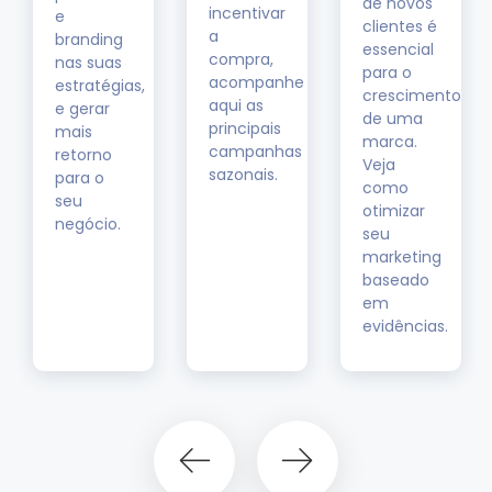
de novos
incentivar
e
clientes é
a
branding
essencial
compra,
nas suas
para o
acompanhe
estratégias,
crescimento
aqui as
e gerar
de uma
principais
mais
marca.
campanhas
retorno
Veja
sazonais.
para o
como
seu
otimizar
negócio.
seu
marketing
baseado
em
evidências.