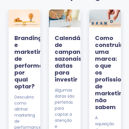
Branding
Calendário
Como
e
de
construir
marketing
campanhas
uma
de
sazonais:
marca:
performance:
datas
o que
pp
por
para
os
qual
investir
profissiona
optar?
de
Algumas
marketing
datas são
Descubra
não
perfeitas
como
sabem
para
alinhar
captar a
marketing
A
atenção
de
aquisição
e
performance