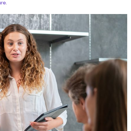
ure
.