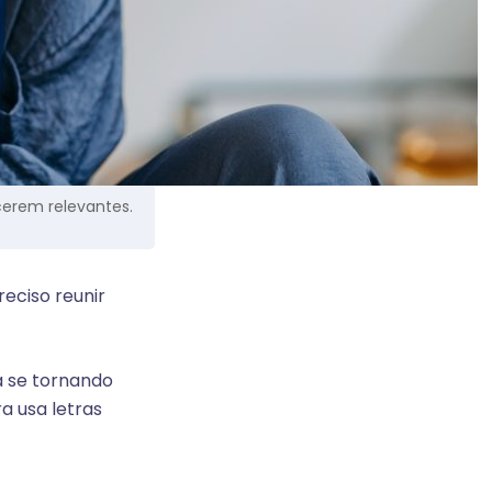
cerem relevantes.
eciso reunir
ja se tornando
a usa letras