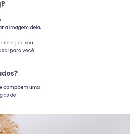
g?
o
ar a imagem dela.
randing do seu
deal para você
hados?
 que compõem uma
gias de