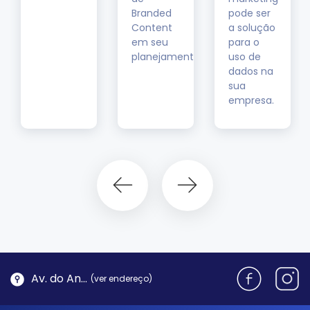
Branded
pode ser
Content
a solução
em seu
para o
planejamento.
uso de
dados na
sua
empresa.
Av. do Antão, 1762 - Morro da Cruz | Florianópolis
(ver endereço)