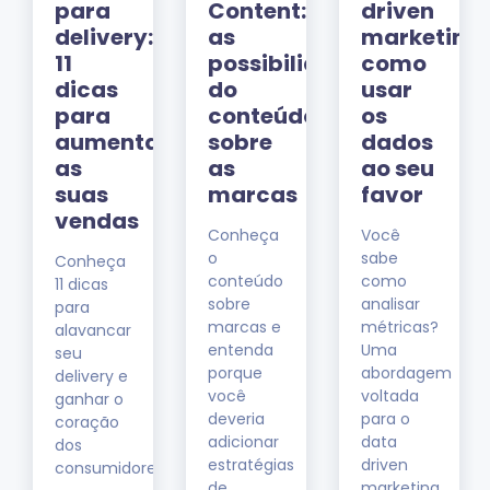
para
Content:
driven
delivery:
as
marketing:
11
possibilidades
como
dicas
do
usar
para
conteúdo
os
aumentar
sobre
dados
ng
as
as
ao seu
suas
marcas
favor
r!
vendas
Conheça
Você
o
sabe
Conheça
conteúdo
como
11 dicas
sobre
analisar
para
marcas e
métricas?
alavancar
entenda
Uma
seu
porque
abordagem
delivery e
você
voltada
ganhar o
deveria
para o
coração
adicionar
data
dos
estratégias
driven
consumidores.
de
marketing