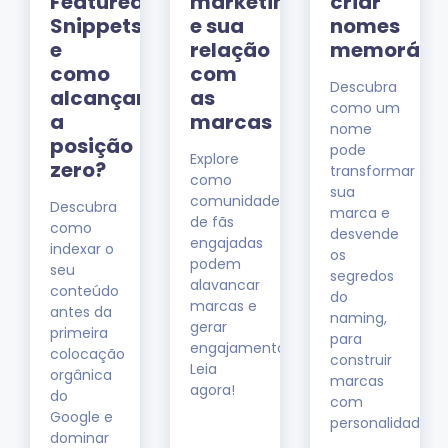
Featured
marketing
criar
ng
Snippets
e sua
nomes
e
relação
memoráve
como
com
Descubra
alcançar
as
como um
a
marcas
nome
posição
pode
Explore
zero?
transformar
como
es
sua
comunidades
Descubra
marca e
de fãs
como
desvende
engajadas
indexar o
os
podem
seu
segredos
alavancar
conteúdo
do
marcas e
antes da
naming,
gerar
primeira
para
engajamento.
colocação
construir
Leia
orgânica
marcas
agora!
do
com
Google e
personalidade.
dominar