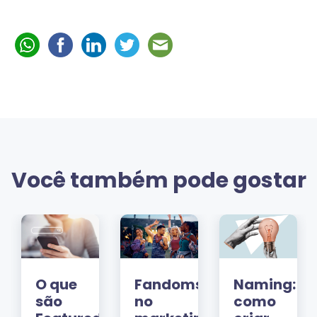
Você também pode gostar
O que
Fandoms
Naming:
são
no
como