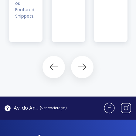
os
Featured
Snippets.
Av. do Antão, 1762 - Morro da Cruz | Florianópolis
(ver endereço)