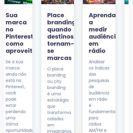
Place
Aprenda
Data
branding:
a
driven
quando
medir
marketing:
:
destinos
audiência
como
tornam-
em
usar
tar?
se
rádio
os
marcas
dados
Analisar
ao seu
os índices
O place
favor
das
branding
pesquisas
ou city
Você
de
branding
sabe
audiência
é uma
como
em rádio
estratégia
analisar
é
que
métricas?
fundamental
transforma
Uma
para
cidades
abordagem
rádios
em
voltada
e
AM/FM e
imaginários,
para o