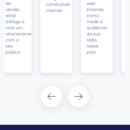
web.
construindo
data
Entenda
marcas.
driven
como
marketing
medir a
pode ser
audiência
a solução
nto
da sua
para o
rádio
uso de
nesse
dados na
post.
sua
empresa.