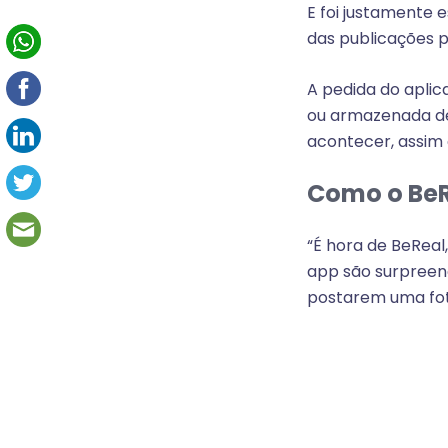
E foi justamente 
das publicações p
A pedida do aplic
ou armazenada de
acontecer, assim 
Como o BeR
“É hora de BeReal
app são surpreend
postarem uma fot