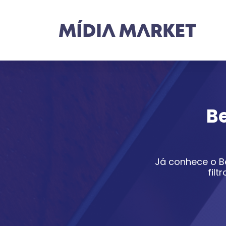
B
Já conhece o B
fil