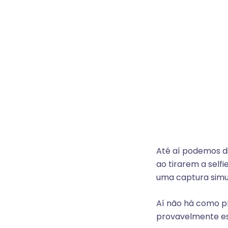
Até aí podemos d
ao tirarem a self
uma captura simul
Aí não há como pla
provavelmente es