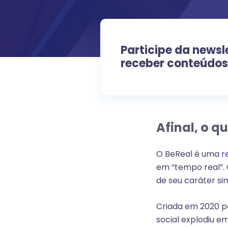
Participe da newsl
receber conteúdos
Afinal, o q
O BeReal é uma
r
em “tempo real”.
de seu caráter sim
Criada em 2020 pe
social explodiu 