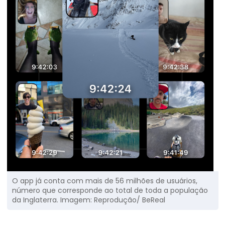
O app já conta com mais de 56 milhões de usuários,
número que corresponde ao total de toda a população
da Inglaterra. Imagem: Reprodução/ BeReal