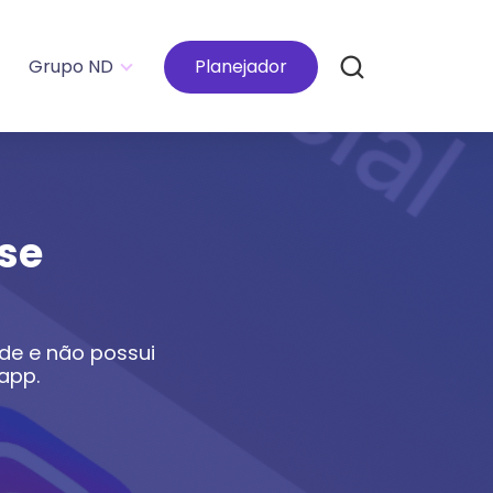
Grupo ND
Planejador
se
de e não possui
app.