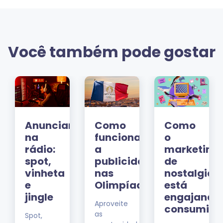
Você também pode gostar
ng
Anunciar
Como
Como
o:
na
funciona
o
rádio:
a
marketing
spot,
publicidade
de
vinheta
nas
nostalgia
io
e
Olimpíadas?
está
jingle
engajando
Aproveite
consumido
as
Spot,