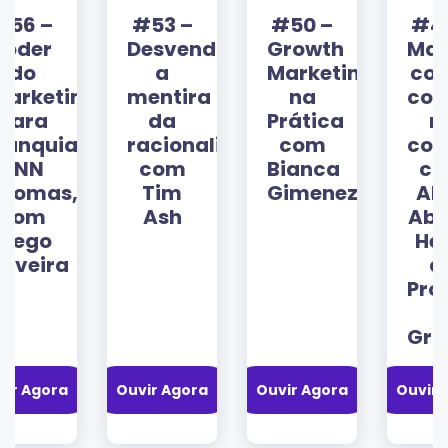
#53 –
#50 –
#48 –
Desvendando
Growth
Marketing
a
Marketing
com o
ng
mentira
na
consumido
da
Prática
no
s:
racionalidade
com
comando
com
Bianca
com
,
Tim
Gimenez
Aline
Ash
Abreu,
Head
de
Produtos
e
Growth
Ouvir Agora
Ouvir Agora
Ouvir Agora