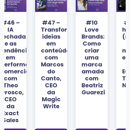
#47 –
#10
#17 A
Transformando
Love
humanizaç
ideias
Brands:
(necessári
em
Como
das
ias
conteúdo
criar
nossas
com
uma
estratégia
ance
Marcos
marca
com
al
do
amada
Eurides
Canto,
com
Terence,
CEO
Beatriz
Nohelmet
da
Guarezi
Magic
Write