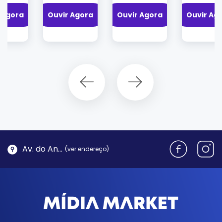
Ouvir Agora
Ouvir Agora
Ouvir Agora
Av. do Antão, 1762 - Morro da Cruz | Florianópolis
(ver endereço)