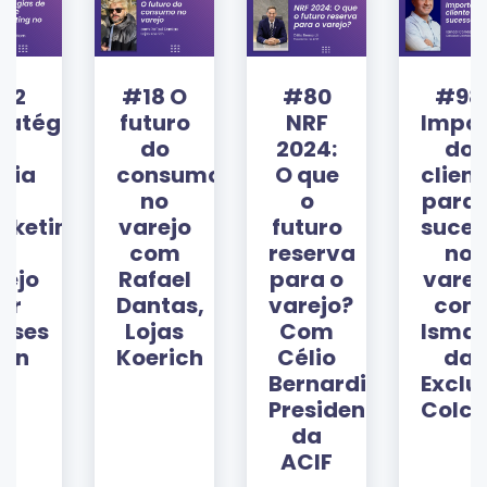
#18 O
#80
#98
ias
futuro
NRF
Importânc
do
2024:
do
consumo
O que
cliente
no
o
para o
ng
varejo
futuro
sucesso
com
reserva
no
Rafael
para o
varejo
Dantas,
varejo?
com
Lojas
Com
Ismael
Koerich
Célio
da
Bernardi,
Exclusiva
Presidente
Colchões
da
ACIF