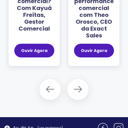
mercial?
performance
com M
m Kayuá
comercial
do C
reitas,
com Theo
CEO
Gestor
Orosco, CEO
Magic
mercial
da Exact
Sales
vir Agora
Ouvir Agora
Ouvir
Av. do Antão, 1762 - Morro da Cruz | Florianópolis
(ver endereço)