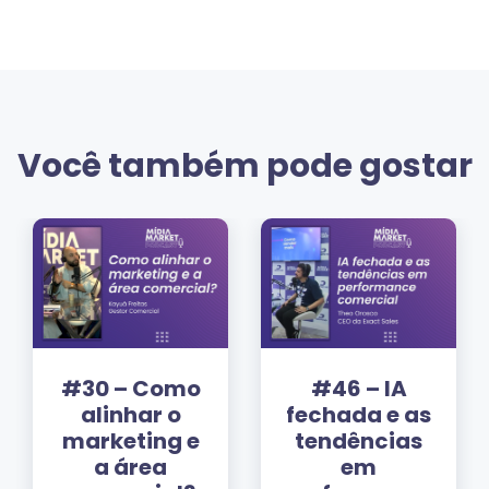
Você também pode gostar
0 – Como
#46 – IA
#4
linhar o
fechada e as
Trans
keting e
tendências
idei
a área
em
cont