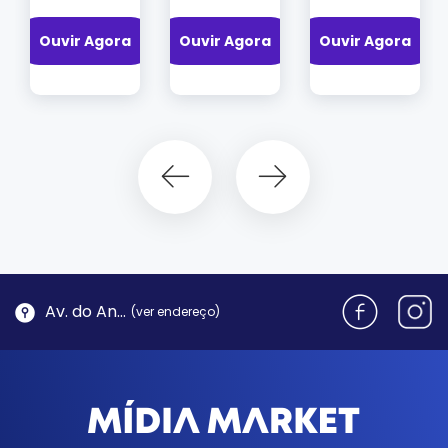
Ouvir Agora
Ouvir Agora
Ouvir Agora
Av. do Antão, 1762 - Morro da Cruz | Florianópolis
(ver endereço)