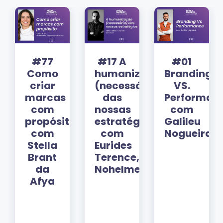
#77
#17 A
#01
rmance:
Como
humanização
Branding
criar
(necessária)
VS.
ar
marcas
das
Performan
?
com
nossas
com
propósito,
estratégias
Galileu
a
com
com
Nogueira
Stella
Eurides
Brant
Terence,
da
Nohelmet
Afya