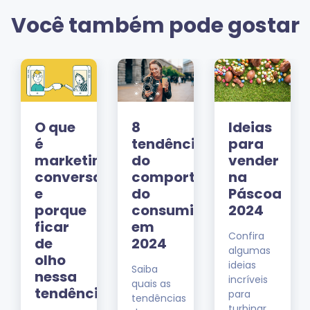
Você também pode gostar
a
O que
8
Ideias
é
tendências
para
marketing
do
vender
conversacional
comportamento
na
ncia
e
do
Páscoa
l
porque
consumidor
2024
ficar
em
Confira
ng
de
2024
algumas
olho
ideias
Saiba
nessa
incríveis
quais as
tendência
para
ento
tendências
turbinar