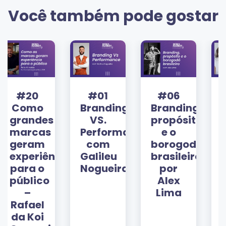
Você também pode gostar
#01
#06
#10
Branding
Branding,
Love
VS.
propósito
Brands:
Performance
e o
Como
com
borogodó
criar
cia
Galileu
brasileiro
uma
Nogueira
por
marca
Alex
amada
Lima
com
Beatriz
Guarezi