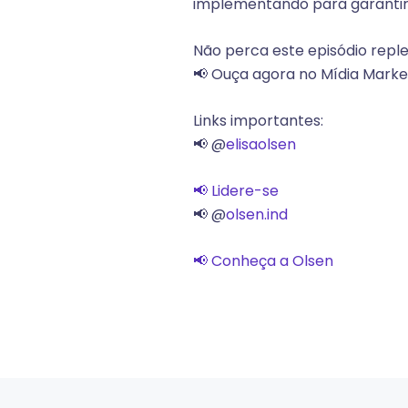
implementando para garantir 
Não perca este episódio reple
📢 Ouça agora no Mídia Marke
Links importantes:
📢 @
elisaolsen
📢 Lidere-se
📢 @
olsen.ind
📢 C
onheça a Olsen