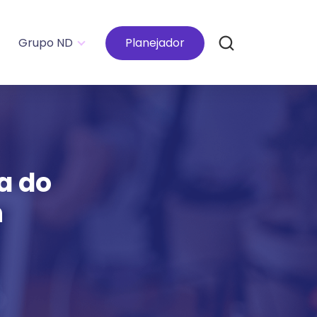
Grupo ND
Planejador
a do
n