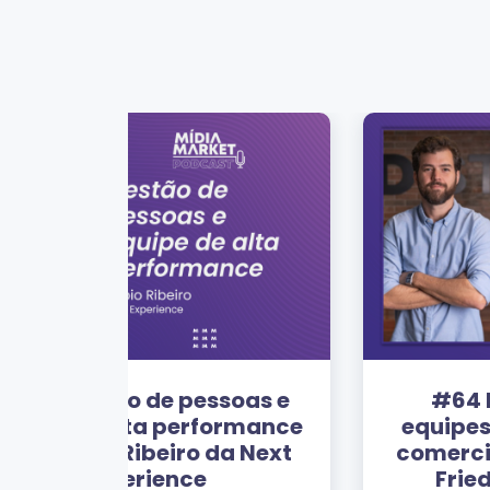
soas e
#64 Por que 75% das
ormance
equipes não batem metas
da Next
comerciais? com Robinson
Friede da RD Station