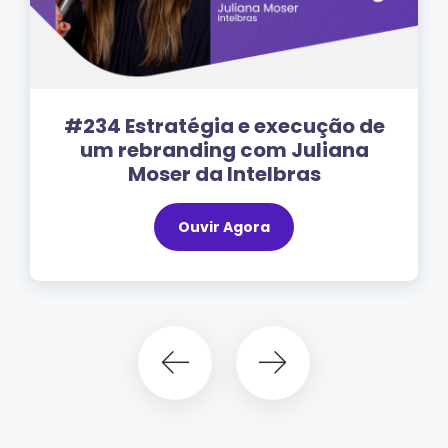
ão de
#26 Desafios e estratégias 
iana
rebranding com Cláudia Janj
do Villa Romana Shopping
Ouvir Agora