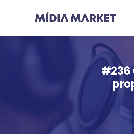
#236 
pro