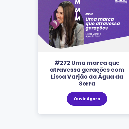
a força
#272 Uma marca que
 Victor
atravessa gerações com
Lissa Varjão da Água da
Serra
Ouvir Agora