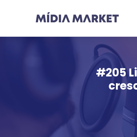
#205 L
cres