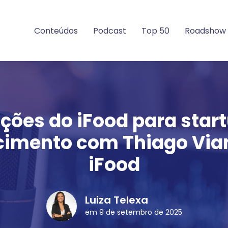
Conteúdos
Podcast
Top 50
Roadshow
ições do iFood para star
cimento com Thiago Via
iFood
Luiza Telexa
em 9 de setembro de 2025