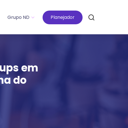
Grupo ND
Planejador
tups em
na do