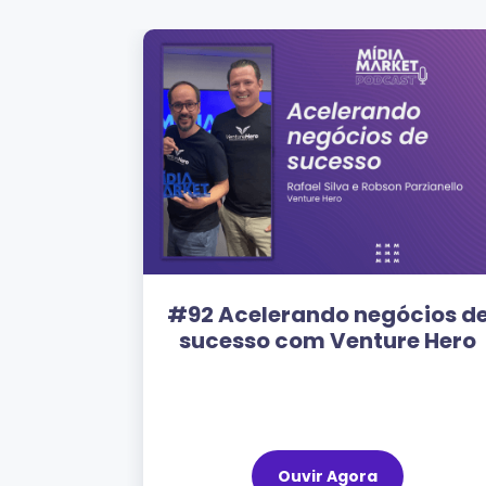
ócios de
#95 O banco digital que fal
re Hero
a língua do público com
Ingrid e Karina do Will Bank
Ouvir Agora