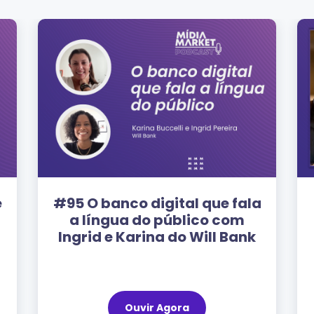
a
#32 – Como se tornar um
líder de marketing de
sucesso? Com Gustavo
Stork, CEO da The CMOs
Marketers
Ouvir Agora