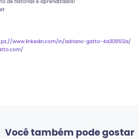
to de histórias e aprendizados!
et
tps://www.linkedin.com/in/adriano-gatto-4a309512a/
atto.com/
Você também pode gostar