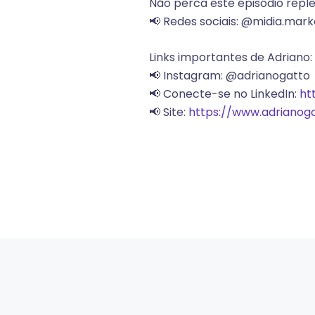
Não perca este episódio reple
📢 Redes sociais: @midia.mark
Links importantes de Adriano:
📢 Instagram: @adrianogatto
📢 Conecte-se no LinkedIn:
ht
📢 Site:
https://www.adrianog