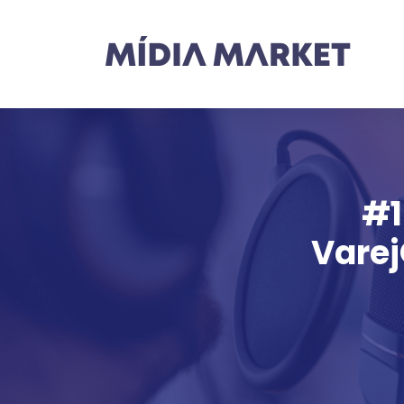
#1
Varej