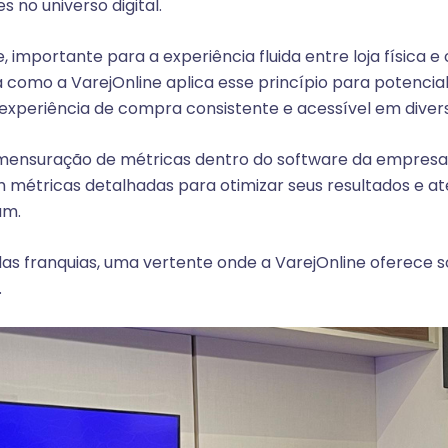
s no universo digital.
 importante para a experiência fluida entre loja física e
a como a VarejOnline aplica esse princípio para potenci
periência de compra consistente e acessível em divers
e a mensuração de métricas dentro do software da empre
m métricas detalhadas para otimizar seus resultados e a
am.
das franquias, uma vertente onde a VarejOnline oferece 
.